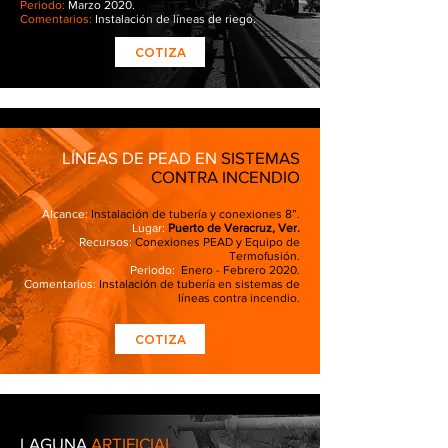
Periodo:
Marzo 2020.
Comentarios:
Instalación de líneas de riego.
COTIZA
LÍNEAS DE PEAD EN
SISTEMAS
CONTRA INCENDIO
Alcance:
Instalación de tubería y conexiones 8”.
Lugar:
Puerto de Veracruz, Ver.
Recursos:
Conexiones PEAD y Equipo de
Termofusión.
Periodo:
Enero - Febrero 2020.
Comentarios:
Instalación de tubería en sistemas de
líneas contra incendio.
COTIZA
LAGUNA
ARTIFICIAL