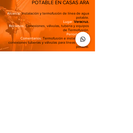
POTABLE EN CASAS ARA
Alcance:
Instalación y termofusión de línea de agua
potable.
Lugar:
Veracruz.
Recursos:
Conexiones, válvulas, tuberia y equipos
de Termofusión.
Periodo:
2019.
Comentarios:
Termofusión e instalación de
conexiones tuberías y válvulas para líneas de agua
potable.
COTIZA
MINA
PEÑASQUITO
Contrato multianual en mantenimiento de líneas de
PEAD de 36”.
Alcance:
Servicio de Termofusion.
Lugar:
Mazapil, Zacatecas.
Recursos:
Equipos de termofusion, Grúas,
Retroexcavadora.