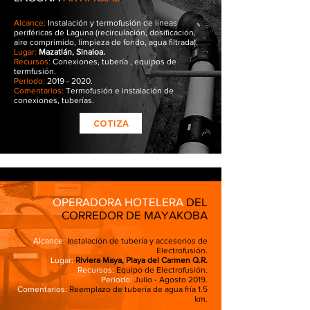
Alcance:
Instalación y termofusión de líneas
periféricas de Laguna (recirculación, dosificación,
aire comprimido, limpieza de fondo, agua filtrada).
Lugar:
Mazatlán, Sinaloa.
Recursos:
Conexiones, tubería , equipos de
termfusión.
Periodo:
2019 - 2020
.
Comentarios:
Termofusión e instalación de
conexiones, tuberías.
COTIZA
OPERADORA HOTELERA
DEL
CORREDOR DE MAYAKOBA
Alcance:
Instalación de tubería y accesorios de
Electrofusión.
Lugar:
Riviera Maya, Playa del Carmen Q.R.
Recursos:
Equipo de Electrofusión.
Periodo:
Julio - Agosto 2019.
Comentarios:
Reemplazo de tubería de agua fría 1.5
km.