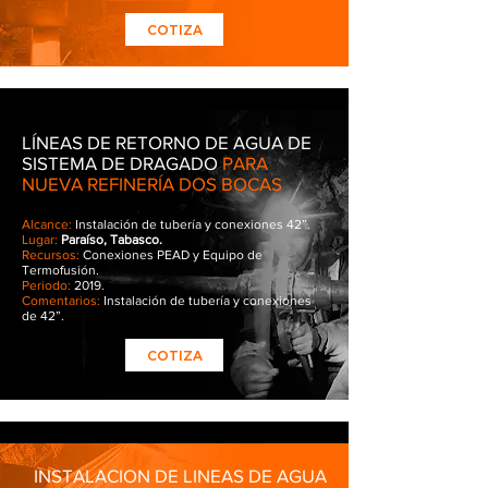
COTIZA
LÍNEAS DE RETORNO DE AGUA DE
SISTEMA
DE DRAGADO
PARA
NUEVA REFINERÍA DOS BOCAS
Alcance:
Instalación de tubería y conexiones 42”.
Lugar:
Paraíso, Tabasco.
Recursos:
Conexiones PEAD y Equipo de
Termofusión.
Periodo:
2019.
Comentarios:
Instalación de tubería y conexiones
de 42”.
COTIZA
INSTALACION DE LINEAS DE AGUA