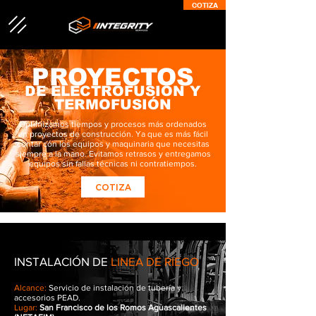
COTIZA
PROYECTOS
DE ELECTROFUSIÓN Y
TERMOFUSIÓN
Optimizamos tiempos y procesos más ordenados
en proyectos de construcción. Ya que es más fácil
contar con los equipos y maquinaria que necesitas
siempre a la mano. Evitamos retrasos y entregamos
equipos sin fallas técnicas ni contratiempos.
COTIZA
INSTALACIÓN DE
LINEA DE RIEGO
Alcance:
Servicio de instalación de tubería y
accesorios PEAD.
Lugar:
San Francisco de los Romos Aguascalientes