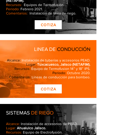
(NETAFIM).
Recursos:
Equipos de Termofusión.
Periodo:
Febrero 2021.
Comentarios:
Instalación de línea de riego.
COTIZA
LINEA DE
CONDUCCIÓN
Alcance:
Instalación de tuberías y accesorios PEAD.
Lugar:
Tuxcacuesco, Jalisco (NETAFIM).
Recursos:
Equipo de Termofusion 14” y 18” IPS.
Periodo:
Octubre 2020.
Comentarios:
Líneas de conducción para bombeo.
COTIZA
SISTEMAS
DE RIEGO
Alcance:
Instalación de accesorios de PEAD.
Lugar:
Ahualulco Jalisco.
Recursos:
Equipo de Electrofusión.